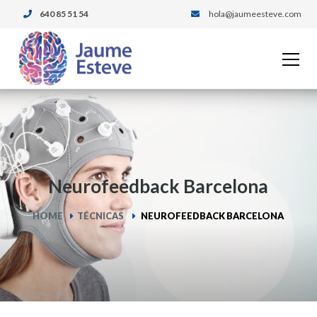
640 85 51 54
hola@jaumeesteve.com
Neurofeedback Barcelona
HOME
TÉCNICAS
NEUROFEEDBACK BARCELONA